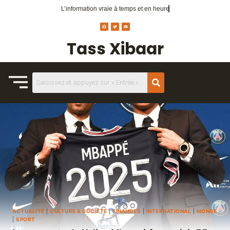
L’information vraie
à temps et en heure
Tass Xibaar
ACTUALITÉ
|
CULTURE & SOCIÉTÉ
|
FINANCES
|
INTERNATIONAL
|
MONDE
|
SPORT