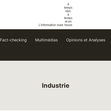
à
temps
réel.
à
temps
et
en
heure
L’information vraie
Fact-checking
Multimédias
Opinions et Analyses
Industrie