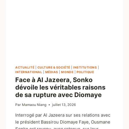
ACTUALITÉ
|
CULTURE & SOCIÉTÉ
|
INSTITUTIONS
|
INTERNATIONAL
|
MÉDIAS
|
MONDE
|
POLITIQUE
Face à Al Jazeera, Sonko
dévoile les véritables raisons
de sa rupture avec Diomaye
Par
Mamaou Niang
juillet 13, 2026
Interrogé par Al Jazeera sur ses relations avec
le président Bassirou Diomaye Faye, Ousmane
Sonko est revenu, avec retenue, sur leur