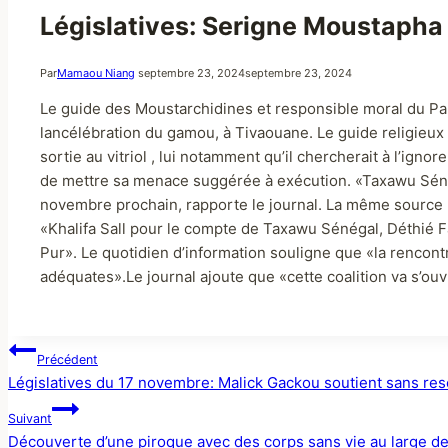
Législatives: Serigne Moustaph
Par
Mamaou Niang
septembre 23, 2024
septembre 23, 2024
Le guide des Moustarchidines et responsible moral du Part
lancélébration du gamou, à Tivaouane. Le guide religieux t
sortie au vitriol , lui notamment qu’il chercherait à l’ign
de mettre sa menace suggérée à exécution. «Taxawu Sénégal
novembre prochain, rapporte le journal. La même source p
«Khalifa Sall pour le compte de Taxawu Sénégal, Déthié F
Pur». Le quotidien d’information souligne que «la rencont
adéquates».Le journal ajoute que «cette coalition va s’ouvr
Précédent
Législatives du 17 novembre: Malick Gackou soutient sans reser
Suivant
Découverte d’une piroque avec des corps sans vie au large 