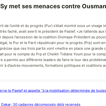
a Sy met ses menaces contre Ousman
i de l’unité et du progrès (Pur) s’était montré sous un visage 
rès faché, avait averti le président de Pastef. «Je l’attends au
orer depuis l’accession de la coalition Diomaye-Président au pouv
, le Pur et le Parti républicain pour le progrès (Prp) sont en t
récise que ces trois partis vont «mettre en place une grande c
all pour le compte du Prp et Cheikh Tidiane Youm pour le comp
re a permis aux différents leaders de faire le tour des problém
ir à d’autres mouvements, formations politiques et coalitions ava
ve le Pastef et appelle “à la mobilisation déterminée de toutes
de Dakar: 30 cadavres décomposés déjà recensés