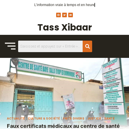
L’information vraie
à temps et en heure
Tass Xibaar
ACTUALITÉ
|
CULTURE & SOCIÉTÉ
|
FAITS DIVERS
|
JUSTICE
|
SANTÉ
Faux certificats médicaux au centre de santé