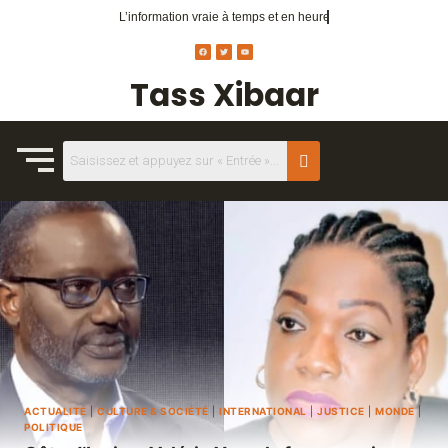
L’information vraie
à temps et en heure
Tass Xibaar
ACTUALITÉ
|
CULTURE & SOCIÉTÉ
|
INTERNATIONAL
|
JUSTICE
|
MONDE
|
POLITIQUE