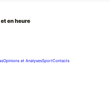
 et en heure
as
Opinions et Analyses
Sport
Contacts