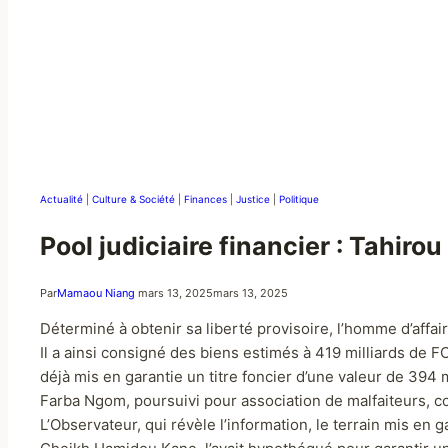
Actualité
|
Culture & Société
|
Finances
|
Justice
|
Politique
Pool judiciaire financier : Tahir
Par
Mamaou Niang
mars 13, 2025
mars 13, 2025
Déterminé à obtenir sa liberté provisoire, l’homme d’affai
Il a ainsi consigné des biens estimés à 419 milliards de FC
déjà mis en garantie un titre foncier d’une valeur de 394 m
Farba Ngom, poursuivi pour association de malfaiteurs, co
L’Observateur, qui révèle l’information, le terrain mis en g