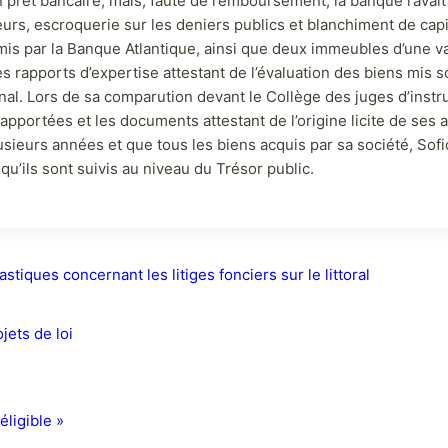
 prêt bancaire, mais, faute de remboursement, la banque l’avai
eurs, escroquerie sur les deniers publics et blanchiment de cap
émis par la Banque Atlantique, ainsi que deux immeubles d’une va
es rapports d’expertise attestant de l’évaluation des biens mis
ournal. Lors de sa comparution devant le Collège des juges d’instr
pportées et les documents attestant de l’origine licite de ses ac
ieurs années et que tous les biens acquis par sa société, Sofico
qu’ils sont suivis au niveau du Trésor public.
ques concernant les litiges fonciers sur le littoral
jets de loi