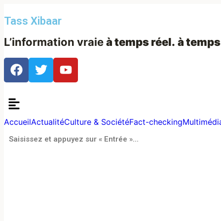
Tass Xibaar
L’information vraie
à temps réel.
à temps
Accueil
Actualité
Culture & Société
Fact-checking
Multimédi