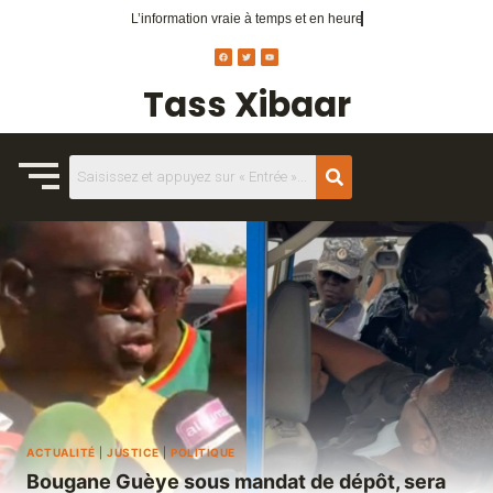
L’information vraie
à temps et en heure
Tass Xibaar
ACTUALITÉ
|
JUSTICE
|
POLITIQUE
Bougane Guèye sous mandat de dépôt, sera