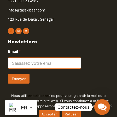
+221 33 123 4567
infos@tassxibaar.com
123 Rue de Dakar, Sénégal
Newletters
Email
*
Envoyer
Nous utilisons des cookies pour vous garantir la meilleure
expérience sur notre site web. Si vous continuez à utiliser ce
Contact
site, nous supposerons que vous en êtes satisfait.
FR
Us
© 2024 Tass Xibaar
Accepter
Refuser