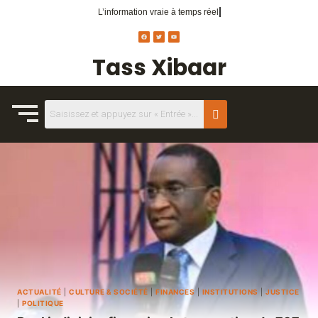
L’information vraie
à temps réel.
Tass Xibaar
ACTUALITÉ
|
CULTURE & SOCIÉTÉ
|
FINANCES
|
INSTITUTIONS
|
JUSTICE
|
POLITIQUE