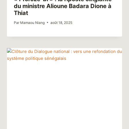
du ministre Alioune Badara Dione à
Thiat
Par
Mamaou Niang
août 18, 2025