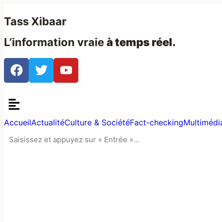
Tass Xibaar
L’information vraie
à temps réel.
Accueil
Actualité
Culture & Société
Fact-checking
Multimédi