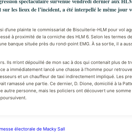
 agression spectaculaire survenue vendredi dernier aux HL
 sur les lieux de l’incident, a été interpellé le même jour 
i d’une plainte le commissariat de Biscuiterie-HLM pour vol agg
essé à proximité de la corniche des HLM 6. Selon les termes de sa
une banque située près du rond-point EMG. À sa sortie, il a aussi
ters. Ils m’ont dépouillé de mon sac à dos qui contenait plus de t
olice a immédiatement lancé une chasse à l’homme pour retrouve
sseurs et un chauffeur de taxi indirectement impliqué. Les prem
avait ramassé une partie. Ce dernier, D. Dione, domicilié à la Pat
à une autre personne, mais les policiers ont découvert une somme
 poursuivent.
omesse électorale de Macky Sall