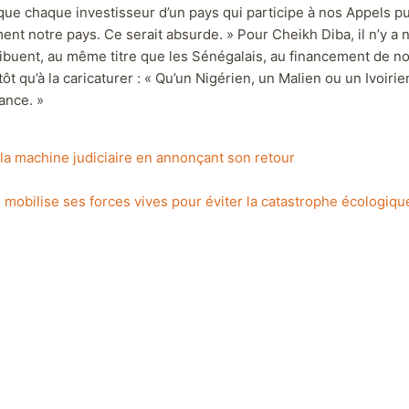
nt par des banques sénégalaises. C’est le fonctionnement norm
que chaque investisseur d’un pays qui participe à nos Appels pu
ment notre pays. Ce serait absurde. » Pour Cheikh Diba, il n’y 
tribuent, au même titre que les Sénégalais, au financement de no
ôt qu’à la caricaturer : « Qu’un Nigérien, un Malien ou un Ivoir
ance. »
la machine judiciaire en annonçant son retour
l mobilise ses forces vives pour éviter la catastrophe écologiqu