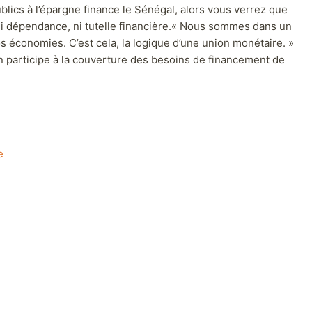
al du marché régional », a expliqué Cheikh Diba. Le
blics à l’épargne finance le Sénégal, alors vous verrez que
a ni dépendance, ni tutelle financière.« Nous sommes dans un
s économies. C’est cela, la logique d’une union monétaire. »
ien participe à la couverture des besoins de financement de
e