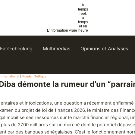
à
temps
réel.
à
temps
et
en
heure
L’information vraie
Fact-checking
Multimédias
Opinions et Analyses
|
International
|
Monde
|
Politique
iba démonte la rumeur d’un “parrain
ntaires et intoxications, une question a récemment enflammé les 
examen du projet de loi de finances 2026, le ministre des Finan
gal mobilise ses ressources sur le marché financier régional, 
 plus de 2700 milliards sur un marché dont le potentiel dépass