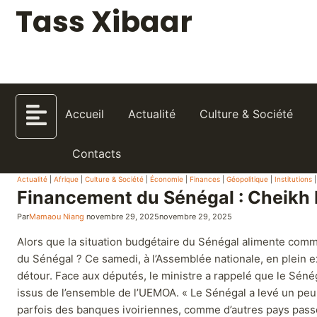
Tass Xibaar
Accueil
Actualité
Culture & Société
Contacts
Actualité
|
Afrique
|
Culture & Société
|
Économie
|
Finances
|
Géopolitique
|
Institutions
Financement du Sénégal : Cheikh D
Par
Mamaou Niang
novembre 29, 2025
novembre 29, 2025
Alors que la situation budgétaire du Sénégal alimente comme
du Sénégal ? Ce samedi, à l’Assemblée nationale, en plein 
détour. Face aux députés, le ministre a rappelé que le Séné
issus de l’ensemble de l’UEMOA. « Le Sénégal a levé un peu