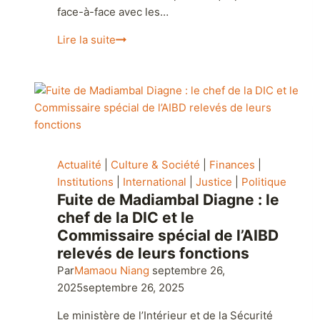
000 000 F CFA. Le site précise qu’après leur
face-à-face avec les…
Lire la suite
Actualité
|
Culture & Société
|
Finances
|
Institutions
|
International
|
Justice
|
Politique
Fuite de Madiambal Diagne : le
chef de la DIC et le
Commissaire spécial de l’AIBD
relevés de leurs fonctions
Par
Mamaou Niang
septembre 26,
2025
septembre 26, 2025