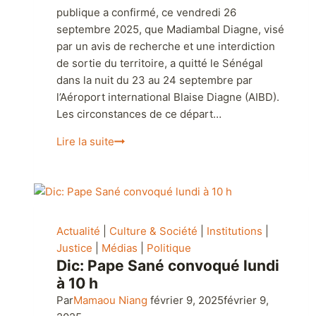
Le ministère de l’Intérieur et de la Sécurité
publique a confirmé, ce vendredi 26
septembre 2025, que Madiambal Diagne, visé
par un avis de recherche et une interdiction
de sortie du territoire, a quitté le Sénégal
dans la nuit du 23 au 24 septembre par
l’Aéroport international Blaise Diagne (AIBD).
Les circonstances de ce départ…
Lire la suite
Actualité
|
Culture & Société
|
Institutions
|
Justice
|
Médias
|
Politique
Dic: Pape Sané convoqué lundi
à 10 h
Par
Mamaou Niang
février 9, 2025
février 9,